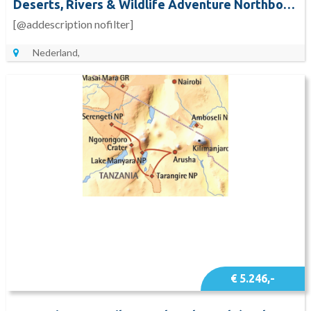
Deserts, Rivers & Wildlife Adventure Northbound (16 dagen)
[@addescription nofilter]
Nederland,
€ 5.246,-