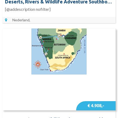
Deserts, Rivers & Wildlife Adventure Southbound (16 dagen)
[@addescription nofilter]
Nederland,
€ 4.908,-