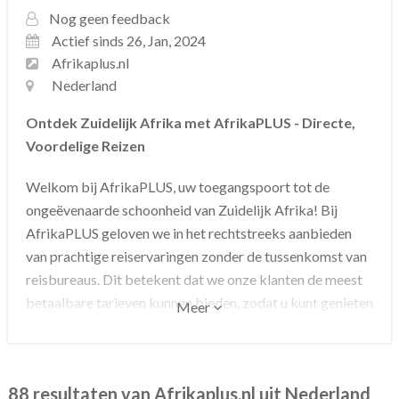
Nog geen feedback
Actief sinds 26, Jan, 2024
Afrikaplus.nl
Nederland
Ontdek Zuidelijk Afrika met AfrikaPLUS - Directe,
Voordelige Reizen
Welkom bij AfrikaPLUS, uw toegangspoort tot de
ongeëvenaarde schoonheid van Zuidelijk Afrika! Bij
AfrikaPLUS geloven we in het rechtstreeks aanbieden
van prachtige reiservaringen zonder de tussenkomst van
reisbureaus. Dit betekent dat we onze klanten de meest
betaalbare tarieven kunnen bieden, zodat u kunt genieten
Meer
van een onvergetelijke reis zonder uw budget te
overschrijden.
Waarom kiezen voor AfrikaPLUS?
88 resultaten van Afrikaplus.nl uit Nederland