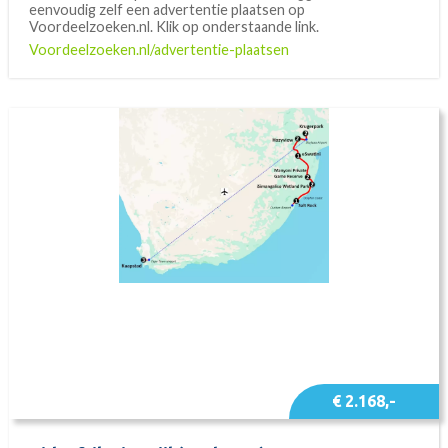
eenvoudig zelf een advertentie plaatsen op
Voordeelzoeken.nl. Klik op onderstaande link.
Ontdek Zuidelijk Afrika met Vertrouwen
Voordeelzoeken.nl/advertentie-plaatsen
Bij AfrikaPLUS streven we ernaar om uw reis naar
Zuidelijk Afrika probleemloos en onvergetelijk te maken.
We nemen de stress weg en zorgen ervoor dat u zich kunt
concentreren op het verkennen van de prachtige
landschappen, rijke culturen en verbazingwekkende
dieren in het wild van deze regio.
Of u nu op zoek bent naar avontuur, ontspanning, natuur
of cultuur, we hebben de perfecte reisoptie voor u.
Verken onze website om te zien welke reis het beste bij
uw wensen past en laat ons uw droomreis werkelijkheid
maken.
€ 2.168,-
Boek vandaag nog uw reis bij AfrikaPLUS.nl en maak de
reis van uw leven in het prachtige Zuidelijk Afrika!