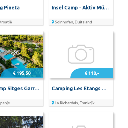
g Pineta
Insel Camp - Aktiv Mühle
Kroatië
Solnhofen, Duitsland
€ 195,50
€ 110,-
HolaCamp Sitges Garrofer
Camping Les Etangs Onlycamp
Spanje
La Richardais, Frankrijk