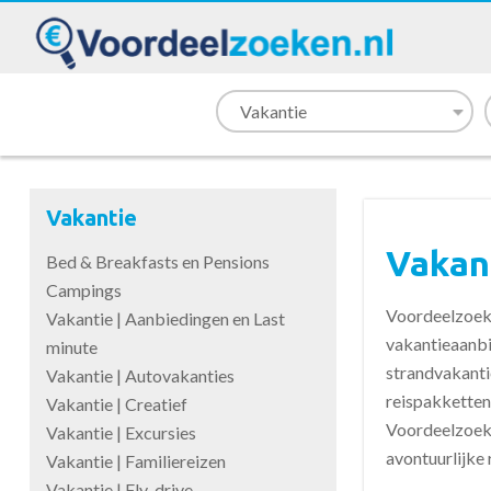
Vakantie
Vakan
Bed & Breakfasts en Pensions
Campings
Voordeelzoeke
Vakantie | Aanbiedingen en Last
vakantieaanbi
minute
strandvakantie
Vakantie | Autovakanties
reispakketten
Vakantie | Creatief
Voordeelzoeke
Vakantie | Excursies
avontuurlijke r
Vakantie | Familiereizen
Vakantie | Fly-drive