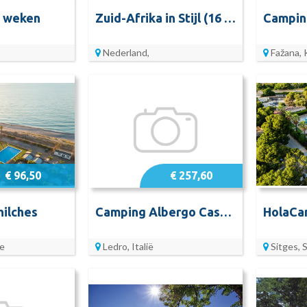
2 weken
Zuid-Afrika in Stijl (16 dagen)
Campin
Nederland,
Fažana, 
€ 96,50
€ 257,60
ilches
Camping Albergo Casavecchia
je
Ledro, Italië
Sitges, 