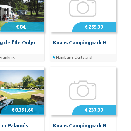
€ 84,-
€ 265,30
Camping de l'Ile Onlycamp
Knaus Campingpark Hamburg
Frankrijk
Hamburg, Duitsland
€ 8.391,60
€ 237,30
mp Palamós
Knaus Campingpark Rhein-Mosel Koblenz