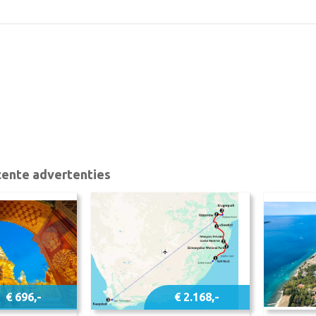
ente advertenties
€ 696,-
€ 2.168,-