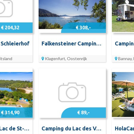
€ 204,32
€ 308,-
Schleierhof
Falkensteiner Camping Wörthersee
itsland
Klagenfurt, Oostenrijk
Bannay, 
€ 314,90
€ 89,-
Camping du Lac de St-Pardoux
Camping du Lac des Vergnes Onlycamp
HolaCa