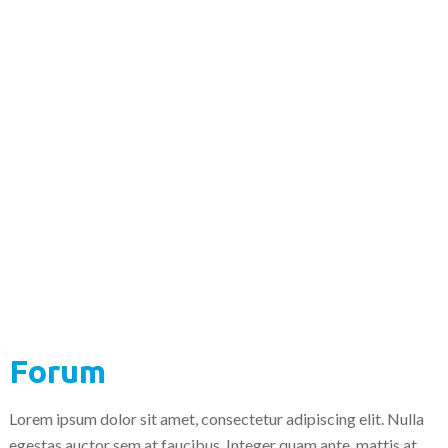
Forum
Lorem ipsum dolor sit amet, consectetur adipiscing elit. Nulla
egestas auctor sem at faucibus. Integer quam ante, mattis at