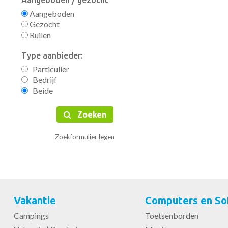
Aangeboden / gezocht
Aangeboden
Gezocht
Ruilen
Type aanbieder:
Particulier
Bedrijf
Beide
Zoeken
Zoekformulier legen
Vakantie
Computers en So
Campings
Toetsenborden