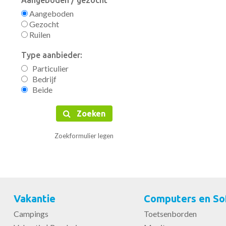
Aangeboden / gezocht
Aangeboden
Gezocht
Ruilen
Type aanbieder:
Particulier
Bedrijf
Beide
Zoeken
Zoekformulier legen
Vakantie
Computers en So
Campings
Toetsenborden