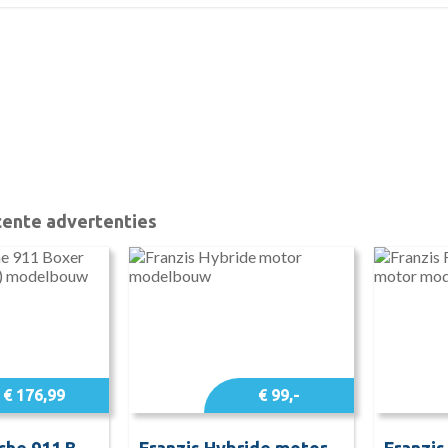
ente advertenties
€ 176,99
€ 99,-
Franzis Porsche 911 Boxer Engine Kit (2025) modelbouw
Franzis Hybride motor modelbouw