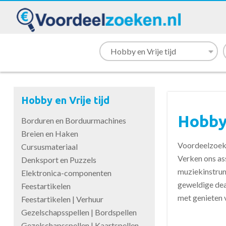
Hobby en Vrije tijd
Hobby 
Borduren en Borduurmachines
Breien en Haken
Voordeelzoeken
Cursusmateriaal
Verken ons ass
Denksport en Puzzels
muziekinstrume
Elektronica-componenten
geweldige dea
Feestartikelen
met genieten v
Feestartikelen | Verhuur
Gezelschapsspellen | Bordspellen
Gezelschapsspellen | Kaartspellen