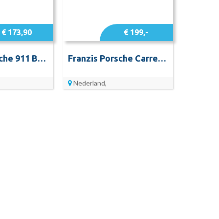
€ 173,90
€ 199,-
Franzis Porsche 911 Boxer Engine Kit modelbouw
Franzis Porsche Carrera racing motor modelbouw
Nederland,