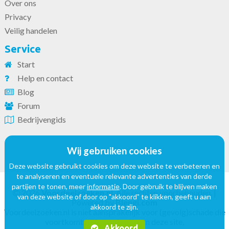
Over ons
Privacy
Veilig handelen
Service
Start
Help en contact
Blog
Forum
Bedrijvengids
Wij gebruiken cookies
Deze website gebruikt cookies om deze website te verbeteren en
te analyseren en eventuele relevante advertenties van derde
partijen te tonen, meer
informatie
. Door gebruik te blijven maken
2026
Voordeelzoeken.nl
. Alle rechten voorbehouden. |
van deze website of door op "akkoord" te klikken, geeft u aan
Powered by
Blengi.com
akkoord te zijn.
Voordeelzoeken.nl is niet aansprakelijk voor (gevolg)schade die
voortkomt uit het gebruik van deze site,
Akkoord