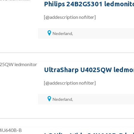
Philips 24B2G5301 ledmonit
[@addescription nofilter]
Nederland,
UltraSharp U4025QW ledmon
[@addescription nofilter]
Nederland,