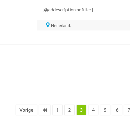
[@addescription nofilter]
Nederland,
Vorige
1
2
3
4
5
6