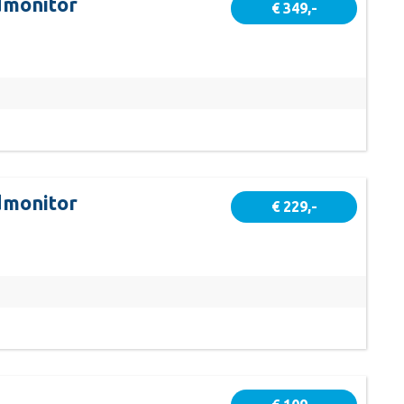
dmonitor
€ 349,-
dmonitor
€ 229,-