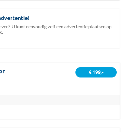
advertentie!
geven? U kunt eenvoudig zelf een advertentie plaatsen op
k.
or
€ 199,-