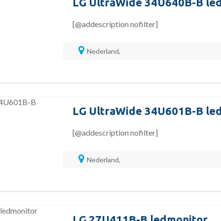
LG UltraWide 34U640B-B le
[@addescription nofilter]
Nederland,
LG UltraWide 34U601B-B le
[@addescription nofilter]
Nederland,
LG 27U411B-B ledmonitor