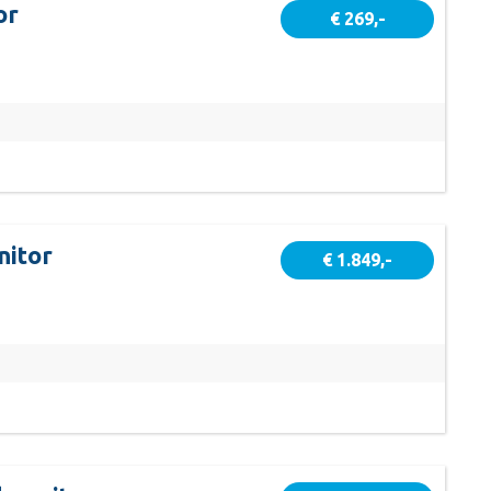
or
€ 269,-
itor
€ 1.849,-