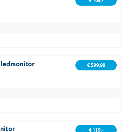
€ 109,-
 ledmonitor
€ 599,99
nitor
€ 119,-