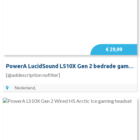
€ 29,99
PowerA LucidSound LS10X Gen 2 bedrade gamingheadset voor Xbox Series X S - Rood vuur gaming headset
[@addescription nofilter]
Nederland,